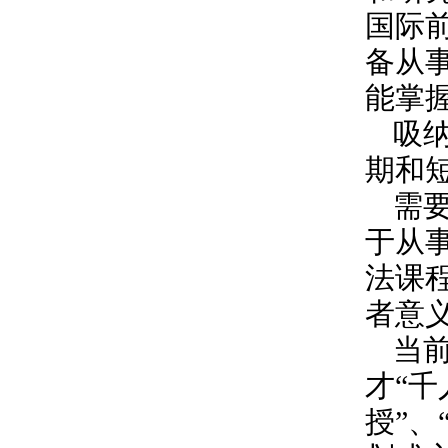
国际
备从
能掌
吸
期和
需
于从
法课
者意
当
才“千
授”、