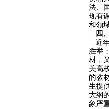
法、
现有
和领
四
近
胜举
材，
关高
的教
生提
大纲
象严