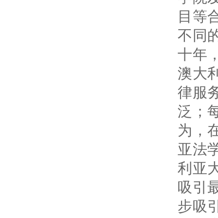
目等
不同
十年
澳大
律服
泛；
为，
亚法
利亚
吸引
步吸