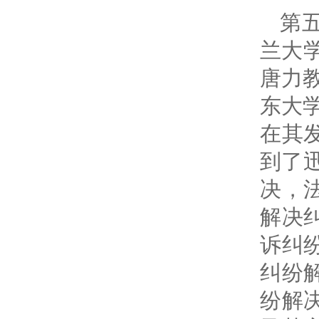
第
兰大
唐力
东大
在其
到了
决，
解决
诉纠
纠纷
纷解