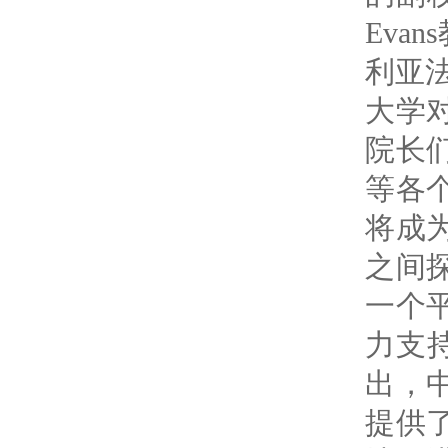
Evans
利亚
大学
院长
等各
将成
之间
一个
力支
出，
提供