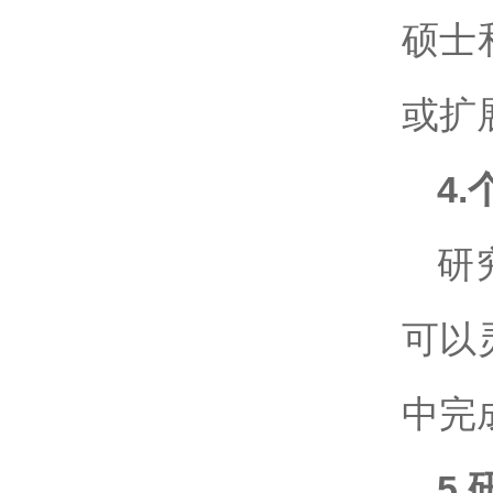
硕士
或扩
4.
研
可以
中完
5.