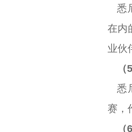
悉
在内
业伙
（
悉
赛，
（